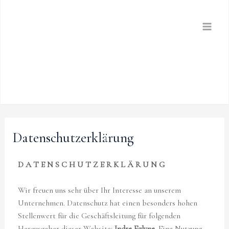
Skip
to
content
Datenschutzerklärung
D A T E N S C H U T Z E R K L Ä R U N G
Wir freuen uns sehr über Ihr Interesse an unserem
Unternehmen. Datenschutz hat einen besonders hohen
Stellenwert für die Geschäftsleitung für folgenden
Herausgeber dieser Website:
Indre Eglyne
. Eine Nutzung