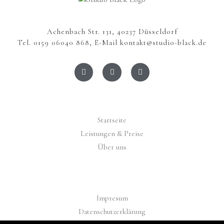
Achenbach Str. 131, 40237 Düsseldorf
Tel. 0159 06040 868, E-Mail kontakt@studio-black.de
F
I
E
a
n
n
c
s
v
e
t
e
b
a
l
o
g
o
o
r
p
k
a
e
Startseite
-
m
f
Leistungen & Preise
Über uns
Impresum
Datenschutzerklärung