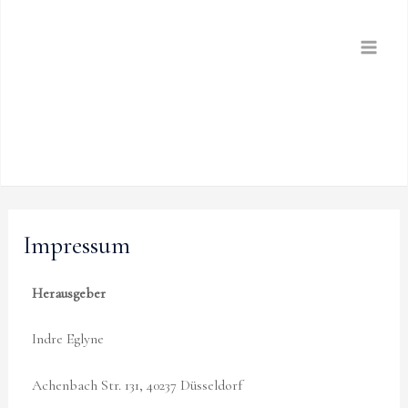
Skip
to
content
Impressum
Herausgeber
Indre Eglyne
Achenbach Str. 131, 40237 Düsseldorf